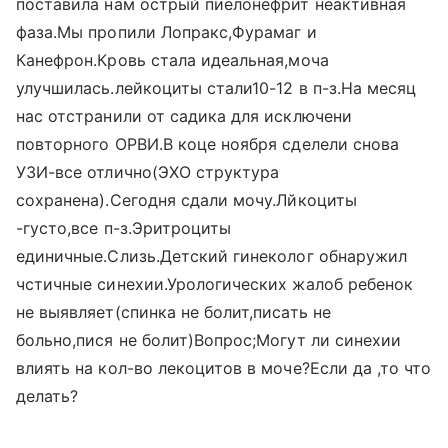
поставила нам острый пиелонефрит неактивная
фаза.Мы пропили Лопракс,Фурамаг и
Канефрон.Кровь стала идеальная,моча
улучшилась.лейкоциты стали10-12 в п-з.На месяц
нас отстранили от садика для исключени
повторного ОРВИ.В коце ноября сделели снова
УЗИ-все отлично(ЭХО структура
сохранена).Сегодня сдали мочу.Лйкоциты
-густо,все п-з.Эритроциты
единичные.Слизь.Детский гинеколог обнаружил
чстичные синехии.Урологических жалоб ребенок
не выявляет(спинка не болит,писать не
больно,пися не болит)Вопрос;Могут ли синехии
влиять на кол-во лекоцитов в моче?Если да ,то что
делать?