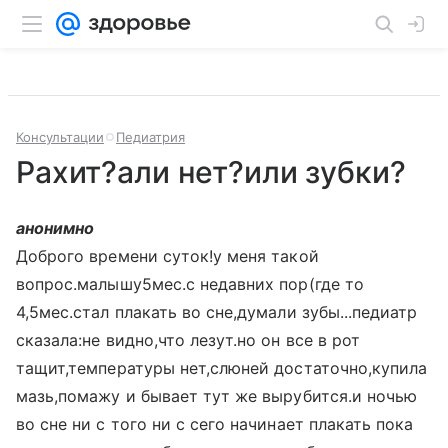
Консультации
Педиатрия
Рахит?али нет?или зубки?
анонимно
Доброго времени суток!у меня такой
вопрос.малышу5мес.с недавних пор(где то
4,5мес.стал плакать во сне,думали зубы...педиатр
сказала:не видно,что лезут.но он все в рот
тащит,температуры нет,слюней достаточно,купила
мазь,помажу и бывает тут же вырубится.и ночью
во сне ни с того ни с сего начинает плакать пока