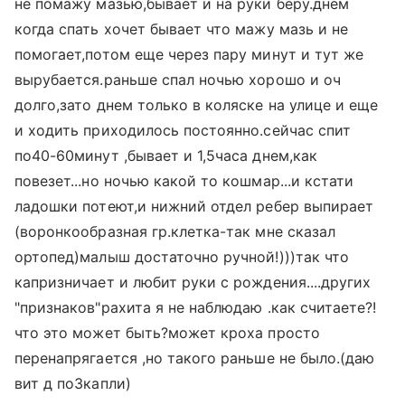
не помажу мазью,бывает и на руки беру.днем
когда спать хочет бывает что мажу мазь и не
помогает,потом еще через пару минут и тут же
вырубается.раньше спал ночью хорошо и оч
долго,зато днем только в коляске на улице и еще
и ходить приходилось постоянно.сейчас спит
по40-60минут ,бывает и 1,5часа днем,как
повезет...но ночью какой то кошмар...и кстати
ладошки потеют,и нижний отдел ребер выпирает
(воронкообразная гр.клетка-так мне сказал
ортопед)малыш достаточно ручной!)))так что
капризничает и любит руки с рождения....других
"признаков"рахита я не наблюдаю .как считаете?!
что это может быть?может кроха просто
перенапрягается ,но такого раньше не было.(даю
вит д по3капли)