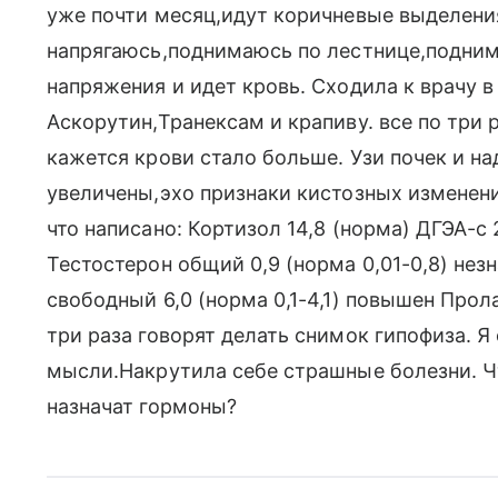
уже почти месяц,идут коричневые выделени
напрягаюсь,поднимаюсь по лестнице,подни
напряжения и идет кровь. Сходила к врачу 
Аскорутин,Транексам и крапиву. все по три 
кажется крови стало больше. Узи почек и на
увеличены,эхо признаки кистозных изменени
что написано: Кортизол 14,8 (норма) ДГЭА-с 
Тестостерон общий 0,9 (норма 0,01-0,8) не
свободный 6,0 (норма 0,1-4,1) повышен Прола
три раза говорят делать снимок гипофиза. 
мысли.Накрутила себе страшные болезни. Ч
назначат гормоны?