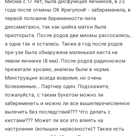
Миома с 17 лет, была дисфункция яичников, в 23
года после отмены ОК #регулон# - забеременела, в
первой половине беременности пила
дексаметазон, так как шейка матки была
приоткрыта. После родов две миомы рассосались,
а одна так и осталась. Также в год после родов
при узи была обнаружена маленькая киста на
левом яичнике (8 мм). После родов радионожом
прижигали эрозию, анализы были в норме.
Менструации всегда вовремя, но очень
болезненные... Партнер один. Подскажите,
пожалуйста, с таким букетом можно ли
забеременеть и можно ли все вышеперечисленное
вылечить без последствий??? Что делать с
кистами??? Может ли все это влиять на
настроение (вспышки нервозности)? Также есть