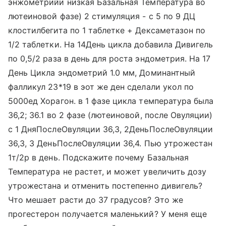
энжометрийи низкая Базальная Температура во
лютеиновой фазе) 2 стимуляция - с 5 по 9 ДЦ
клостилбегита по 1 таблетке + Дексаметазон по
1/2 таблетки. На 14День цикла добавила Дивигель
по 0,5/2 раза в день для роста эндометрия. На 17
День Цикла эндометрий 1.0 мм, Доминантный
фалликул 23*19 в эот же ден сделали укол по
5000ед Хорагон. в 1 фазе цикла температура была
36,2; 36.1 во 2 фазе (лютеиновой, после Овуляции)
с 1 ДняПослеОвуляции 36,3, 2ДеньПослеОвуляции
36,3, 3 ДеньПослеОвуляции 36,4. Пью утрожестан
1т/2р в день. Подскажите почему Базальная
Температура не растет, и может увеличить дозу
утрожестана и отменить постепенно дивигель?
Что мешает расти до 37 градусов? Это же
прогестерон получается маленький? У меня еще