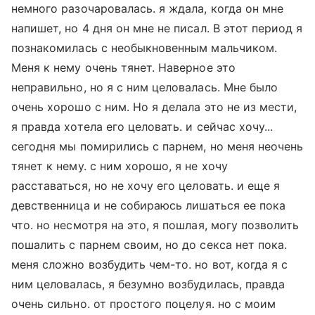
немного разочаровалась. я ждала, когда он мне
напишет, но 4 дня он мне не писал. В этот период я
познакомилась с необыкновенным мальчиком.
Меня к нему очень тянет. Наверное это
неправильно, но я с ним целовалась. Мне было
очень хорошо с ним. Но я делала это не из мести,
я правда хотела его целовать. и сейчас хочу...
сегодня мы помирились с парнем, но меня неочень
тянет к нему. с ним хорошо, я не хочу
расставаться, но не хочу его целовать. и еще я
девственница и не собираюсь лишаться ее пока
что. но несмотря на это, я пошлая, могу позволить
пошалить с парнем своим, но до секса нет пока.
меня сложно возбудить чем-то. но вот, когда я с
ним целовалась, я безумно возбудилась, правда
очень сильно. от простого поцелуя. но с моим