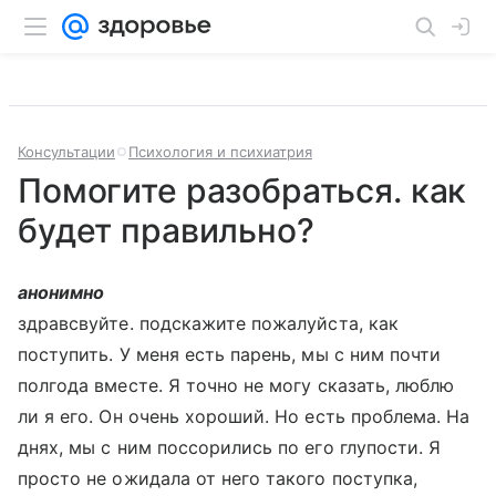
Консультации
Психология и психиатрия
Помогите разобраться. как
будет правильно?
анонимно
здравсвуйте. подскажите пожалуйста, как
поступить. У меня есть парень, мы с ним почти
полгода вместе. Я точно не могу сказать, люблю
ли я его. Он очень хороший. Но есть проблема. На
днях, мы с ним поссорились по его глупости. Я
просто не ожидала от него такого поступка,