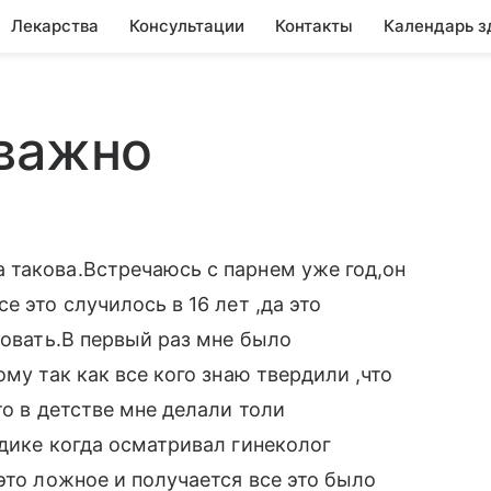
Лекарства
Консультации
Контакты
Календарь з
 важно
 такова.Встречаюсь с парнем уже год,он
е это случилось в 16 лет ,да это
новать.В первый раз мне было
му так как все кого знаю твердили ,что
то в детстве мне делали толи
адике когда осматривал гинеколог
это ложное и получается все это было