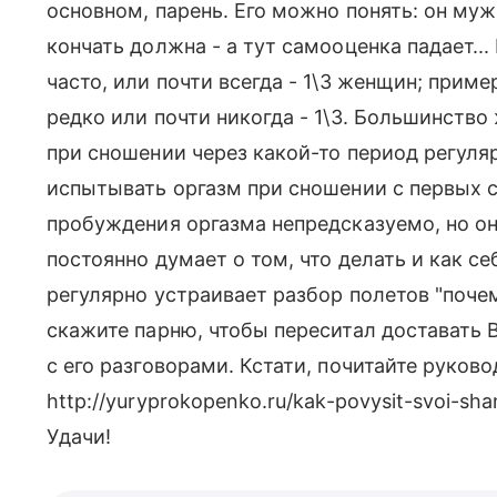
основном, парень. Его можно понять: он му
кончать должна - а тут самооценка падает..
часто, или почти всегда - 1\3 женщин; приме
редко или почти никогда - 1\3. Большинств
при сношении через какой-то период регуля
испытывать оргазм при сношении с первых 
пробуждения оргазма непредсказуемо, но о
постоянно думает о том, что делать и как се
регулярно устраивает разбор полетов "почему
скажите парню, чтобы переситал доставать В
с его разговорами. Кстати, почитайте руково
http://yuryprokopenko.ru/kak-povysit-svoi-sh
Удачи!