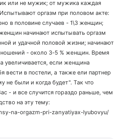
жик или не мужик; от мужика каждая
. Испытывают оргазм при половом акте:
рно в половине случаев - 1\3 женщин;
о женщин начинают испытывать оргазм
рной и удачной половой жизни; начинают
сношений - около 3-5 % женщин. Время
на увеличивается, если женщина
бя вести в постели, а также ели партнер
 не были и когда будет". Так что
ас - и все случится гораздо раньше, чем
дство на эту тему:
ansy-na-orgazm-pri-zanyatiyax-lyubovyu/