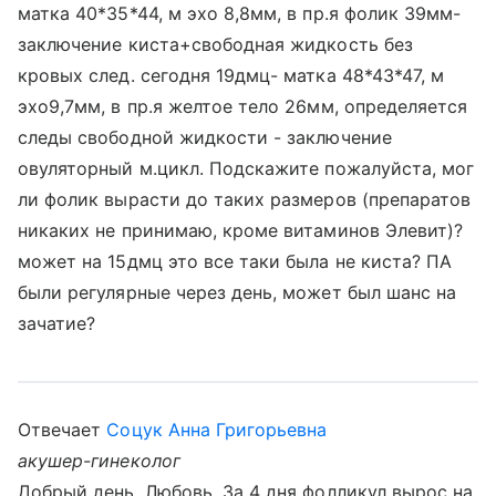
матка 40*35*44, м эхо 8,8мм, в пр.я фолик 39мм-
заключение киста+свободная жидкость без
кровых след. сегодня 19дмц- матка 48*43*47, м
эхо9,7мм, в пр.я желтое тело 26мм, определяется
следы свободной жидкости - заключение
овуляторный м.цикл. Подскажите пожалуйста, мог
ли фолик вырасти до таких размеров (препаратов
никаких не принимаю, кроме витаминов Элевит)?
может на 15дмц это все таки была не киста? ПА
были регулярные через день, может был шанс на
зачатие?
Отвечает
Соцук Анна Григорьевна
акушер-гинеколог
Добрый день, Любовь. За 4 дня фолликул вырос на