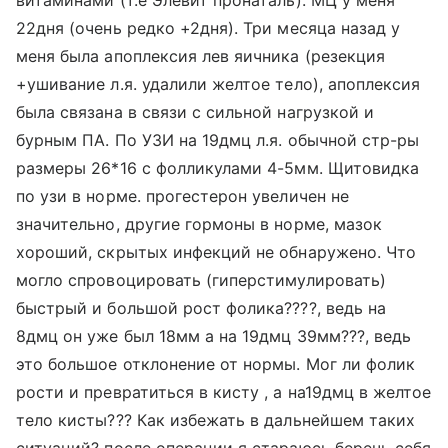
витаминами (т.е Элевит пронаталь). МЦ у меня
22дня (очень редко +2дня). Три месяца назад у
меня была апоплексия лев яичника (резекция
+ушивание л.я. удалили желтое тело), апоплексия
была связана в связи с сильной нагрузкой и
бурным ПА. По УЗИ на 19дмц л.я. обычной стр-ры
размеры 26*16 с фолликулами 4-5мм. Щитовидка
по узи в норме. прогестерон увеличен не
значительно, другие гормоны в норме, мазок
хороший, скрытых инфекций не обнаружено. Что
могло спровоцировать (гиперстимулировать)
быстрый и большой рост фолика????, ведь на
8дмц он уже был 18мм а на 19дмц 39мм???, ведь
это большое отклонение от нормы. Мог ли фолик
рости и превратиться в кисту , а на19дмц в желтое
тело кисты??? Как избежать в дальнейшем таких