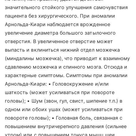
значительного стойкого улучшения самочувствия
пациента без хирургического. При аномалии
Арнольда-Киари наблюдается врожденное
увеличение диаметра большого затылочного
отверстия. В увеличенное отверстие может
выпасть и вклиниться нижний отдел мозжечка
(миндалины мозжечка), что приводит к взаимному
сдавлению мозжечка и спинного мозга. Отсюда и
характерные симптомы. Симптомы при аномалии
Арнольда-Киари: • Головокружение и/или
шаткость (может усиливаться при повороте
головы); • Шум (звон, гул, свист, шипение т.п.) в
одном или обоих ушах (может усиливаться при
повороте головы); • Головная боль, связанная с
повышением внутричерепного давления (сильнее
утром) или с повышением тонуса мышц шеи