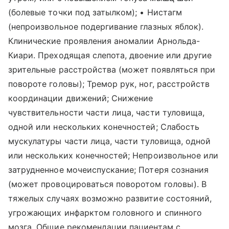
(болевые точки под затылком); • Нистагм
(непроизвольное подергивание глазных яблок).
Клинические проявления аномалии Арнольда-
Киари. Преходящая слепота, двоение или другие
зрительные расстройства (может появляться при
повороте головы); Тремор рук, ног, расстройств
координации движений; Снижение
чувствительности части лица, части туловища,
одной или нескольких конечностей; Слабость
мускулатуры части лица, части туловища, одной
или нескольких конечностей; Непроизвольное или
затрудненное мочеиспускание; Потеря сознания
(может провоцироваться поворотом головы). В
тяжелых случаях возможно развитие состояний,
угрожающих инфарктом головного и спинного
мозга. Общие рекомендации пациентам с