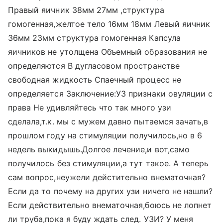
Правый яичник 38мм 27мм ,структура
гомогенная,желтое тело 16мм 18мм Левый яичник
36мм 23мм структура гомогенная Капсула
яичников не утолщена Объемный образования не
определяются В дугласовом пространстве
свободная жидкость Спаечный процесс не
определяется Заключение:УЗ признаки овуляции с
права Не удивляйтесь что так много узи
сделала,т.к. мы с мужем давно пытаемся зачать,в
прошлом году на стимуляции получилось,но в 6
недель выкидышь.Долгое лечение,и вот,само
получилось без стимуляции,а тут такое. А теперь
сам вопрос,неужели дейстительно внематочная?
Если да то почему на других узи ничего не нашли?
Если действительно внематочная,боюсь не лопнет
ли труба,пока я буду ждать след. УЗИ? У меня