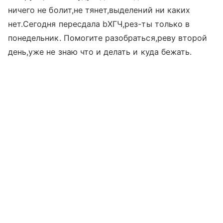
ничего не болит,не тянет,выделений ни каких
нет.Сегодня пересдала bХГЧ,рез-ты только в
понедельник. Помогите разобраться,реву второй
день,уже не знаю что и делать и куда бежать.