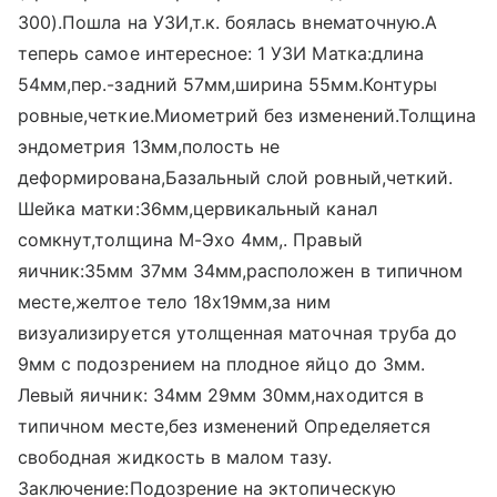
300).Пошла на УЗИ,т.к. боялась внематочную.А
теперь самое интересное: 1 УЗИ Матка:длина
54мм,пер.-задний 57мм,ширина 55мм.Контуры
ровные,четкие.Миометрий без изменений.Толщина
эндометрия 13мм,полость не
деформирована,Базальный слой ровный,четкий.
Шейка матки:36мм,цервикальный канал
сомкнут,толщина М-Эхо 4мм,. Правый
яичник:35мм 37мм 34мм,расположен в типичном
месте,желтое тело 18x19мм,за ним
визуализируется утолщенная маточная труба до
9мм с подозрением на плодное яйцо до 3мм.
Левый яичник: 34мм 29мм 30мм,находится в
типичном месте,без изменений Определяется
свободная жидкость в малом тазу.
Заключение:Подозрение на эктопическую