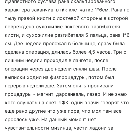
л\запястного сустава рана скальпированного
характера заканчив. в п\к клетчатке 1*6см. Рана по
тылу правой кисти с локтевой стороны в которой
повреждено сухожилие локтевого разгибателя
кисти, и сухожилие разгибателя 5 пальца, рана 1*6
см. Две недели пролежал в больнице, сразу была
сделана операция, длилась более 4,5 часов. Три с
лишним недели проходил в лангете, после
операции через две недели сняли швы. После
выписки ходил на физпроцедуры, потом был
перерыв недели две. Затем опять прописали
процедуры - магнит, дарсанваль, лазер. И не знаю
кого слушать на счет ЛФК: одни врачи говорят что
еще рано другие что уже пора, что мол там все
срослось уже. На данный момент нет
чувствительности мизинца, части ладони за