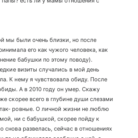
о папы? есть ли у мамы отношения с
ой мы были очень близки, но после
ринимала его как чужого человека, как
мнение бабушки по этому поводу).
редкие визиты случались в мой день
а. К нему я чувствовала обиду. После
 обиды. А в 2010 году он умер. Скажу
же скорее всего в глубине души слезами
так- ровные. О личной жизни не люблю
амой, ни с бабушкой, скорее пойду к
о снова развелась, сейчас в отношениях