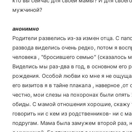
кто вы сейчас для своей мамы? И для своег
мужчиной?
анонимно
Родители развелись из-за измен отца. С пап
развода виделись очень редко, потом я восп
человека , "бросившего семью" (сказалось 
Виделись мы раз-два в год, в основном его 
рождения. Особой любви ко мне я не ощущал
его визитов я в тайне плакала , наверное ,от
честно, мои слезы на похоронах были опять 
обиды. С мамой отношения хорошие, скажу 
говорить ни с кем из родственников- ни с м
подругам. Мама была замужем второй раз, н