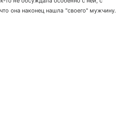
-то не обсуждала особенно с ней, с
,что она наконец нашла "своего" мужчину.