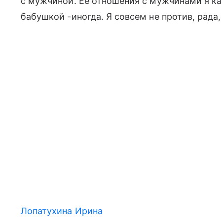
с мужчиной. Ее отношения с мужчинами я как
бабушкой -иногда. Я совсем не против, рада
Лопатухина Ирина