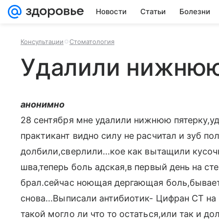
Новости
Статьи
Болезни
Консультации
Стоматология
Удалили нижнюю
анонимно
28 сентября мне удалили нижнюю пятерку,у
практикант видно силу не расчитал и зуб п
долбили,сверлили...кое как вытащили кусоч
шва,теперь боль адская,в первый день на сте
брал.сейчас ноющая дергающая боль,бывает
снова...Выписали антибиотик- Цифран СТ на
такой могло ли что то остаться,или так и д