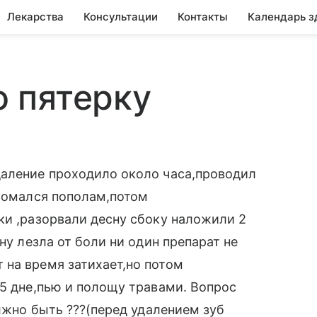
Лекарства
Консультации
Контакты
Календарь з
 пятерку
даление проходило около часа,проводил
оломался пополам,потом
ки ,разорвали десну сбоку наложили 2
ну лезла от боли ни один препарат не
 на время затихает,но потом
 5 дне,пью и полощу травами. Вопрос
олжно быть ???(перед удалением зуб