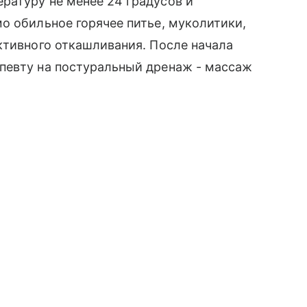
ратуру не менее 24 градусов и
о обильное горячее питье, муколитики,
ктивного откашливания. После начала
певту на постуральный дренаж - массаж