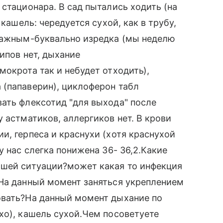
стационара. В сад пытались ходить (на
 кашель: чередуется сухой, как в трубу,
влажным-буквально изредка (мы неделю
рипов нет, дыхание
мокрота так и небудет отходить),
 (папаверин), циклоферон табл
ать флексотид "для выхода" после
 астматиков, аллергиков нет. В крови
и, герпеса и краснухи (хотя краснухой
у нас слегка понижена 36- 36,2.Какие
ашей ситуации?может какая то инфекция
?На данный момент заняться укреплением
овать?На данный момент дыхание по
хо), кашель сухой.Чем посоветуете