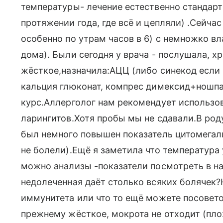
температуры- лечение естественно стандарт 
протяжении года, где всё и цепляли) .Сейчас
особенно по утрам часов в 6) с немножко 
дома). Были сегодня у врача - послушала, х
жёсткое,назначила:АЦЦ (либо синекод если 
кальция глюконат, компрес димексид+ношпа
курс.Аллерголог нам рекомендует использов
ларингитов.Хотя пробы мы не сдавали.В роду
был немного повышен показатель цитомегали
не болели).Ещё я заметила что температура 
можно анализы -показатели посмотреть в н
недолеченная даёт столько всяких болячек
иммунитета или что то ещё можете посовет
прежнему жёсткое, мокрота не отходит (пло