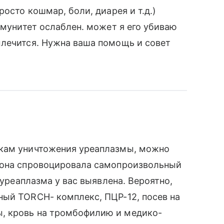
росто кошмар, боли, диарея и т.д.)
ммунитет ослаблен. может я его убиваю
ылечится. Нужна ваша помощь и совет
ткам уничтожения уреаплазмы, можно
 она спровоцировала самопроизвольный
 уреаплазма у вас выявлена. Вероятно,
ный TORCH- комплекс, ПЦР-12, посев на
, кровь на тромбофилию и медико-