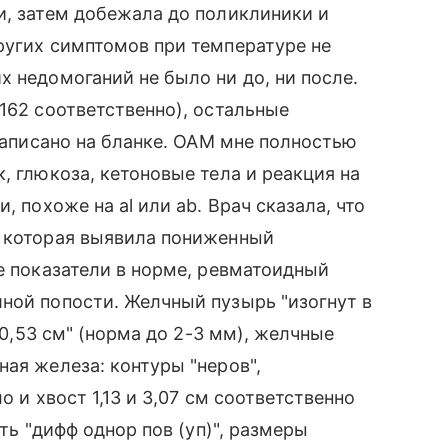
и, затем добежала до поликлиники и
ругих симптомов при температуре не
х недомоганий не было ни до, ни после.
162 соответственно), остальные
 написано на бланке. ОАМ мне полностью
, глюкоза, кетоновые тела и реакция на
, похоже на al или ab. Врач сказала, что
, которая выявила пониженный
ые показатели в норме, ревматоидный
ной попости. Желчный пузырь "изогнут в
. 0,53 см" (норма до 2-3 мм), желчные
ая железа: контуры "неров",
о и хвост 1,13 и 3,07 см соответственно
сть "дифф однор пов (уп)", размеры