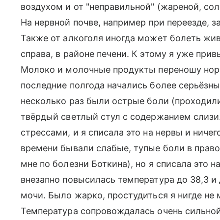
воздухом и от "неправильной" (жареной, сол
На нервной почве, например при переезде, з
Также от алкоголя иногда может болеть живо
справа, в районе печени. К этому я уже прив
Молоко и молочные продукты переношу норм
последние полгода начались более серьёзн
несколько раз были острые боли (проходили
твёрдый светлый стул с содержанием слизи.
стрессами, и я списала это на нервы и ниче
времени бывали слабые, тупые боли в прав
мне по болезни Боткина), но я списала это 
внезапно повысилась температура до 38,3 
мочи. Было жарко, простудиться я нигде не м
Температура сопровождалась очень сильной 