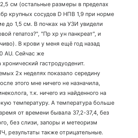
12,5 см (остальные размеры в пределах
ибр крупных сосудов D НПВ 1,9 при норме
е до 1,5 см. В почках на УЗИ увидели
ой гепатоз?", "Пр хр ун панкреат", и
чиво). В крови у меня ещё год назад
00 AU. Сейчас же
 хронический гастродуоденит.
емых 2х неделях показало середину
осле этого мне ничего не назначила,
еколога, т.к. ничего из найденного на
окую температуру. А температура больше
время от времени бывала 37,2-37,4, без
го, без слизи, запоры и метеоризм
ИЧ, результаты также отрицательные.