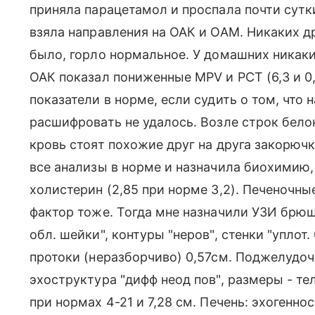
приняла парацетамол и проспала почти сутк
взяла направления на ОАК и ОАМ. Никаких д
было, горло нормальное. У домашних никаки
ОАК показал пониженные MPV и PCT (6,3 и 0,
показатели в норме, если судить о том, что
расшифровать не удалось. Возле строк белок
кровь стоят похожие друг на друга закорючки
все анализы в норме и назначила биохимию
холистерин (2,85 при норме 3,2). Печеночн
фактор тоже. Тогда мне назначили УЗИ брюш
обл. шейки", контуры "неров", стенки "уплот
протоки (неразборчиво) 0,57см. Поджелудочн
эхоструктура "дифф неод пов", размеры - тел
при нормах 4-21 и 7,28 см. Печень: эхогенно