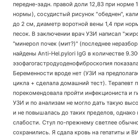
передне-задн. правой доли 12,83 при норме 
нормы), сосудистый рисунок "обеднен", кал
до 2 см, диаметр воротной вены 1,4 при норм
песок. В заключении врач УЗИ написал "жиров
"минерол почек (мит?)" (последнее неразбор
найдены Anti-Hel.pylori IgG в количестве 9.3
эзофагогастродуоденофиброскопия показала
Беременности вроде нет (УЗИ на предполага
цикла + сделала домашний тест). Терапевт п
порекомендовала пройти инфекциониста и гин
УЗИ и по анализам не могло дать такую выс
и не повышалась до таких пределов, однако 
слабости. Стул по-прежнему светлее обычно
сохранились. Я сдала кровь на гепатиты и В