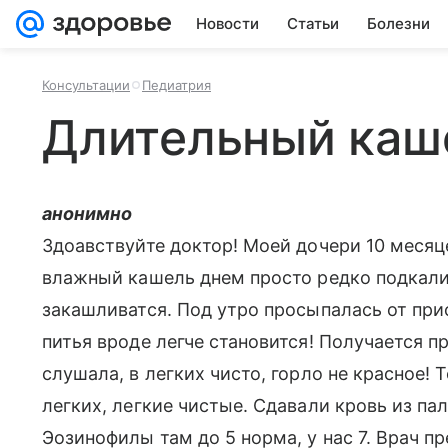
Новости
Статьи
Болезни
Консультации
Педиатрия
Длительный каше
анонимно
Здоавствуйте доктор! Моей дочери 10 месяце
влажный кашель днем просто редко подкалив
закашливатся. Под утро просыпалась от при
питья вроде легче становится! Получается п
слушала, в легких чисто, горло не красное!
легких, легкие чистые. Сдавали кровь из па
Эозинофилы там до 5 норма, у нас 7. Врач п