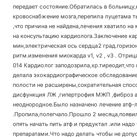
передает состояние.Обратилась в больницу
кровоснабжение мозга,перепила луцетама ть
,что причина не найдена,лечения хватило на
на консультацию кардиолога.Заключение к
мин,электрическая ось сердца2 град.гориз
ритм.изменения миокарда v1, v2 , v3 . Отриц
014 Кардиолог заподозрила,хр.тиреодит,что
делала эхокардиографическое обследовани
полости не расширены,сократительная спос
дисфункция ЛЖ ,гипертрофия МЖП ,фиброз 
неоднородное.Было назначено лечение атф-л
.Пропила,полегчало.Прошло 2 месяца,появи
опять начать пить атф и предуктал .или надо
препаратами.Что надо делать чтобы не допу