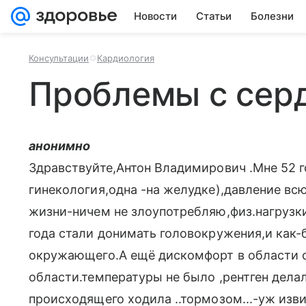
Новости
Статьи
Болезни
Консультации
Кардиология
Проблемы с сер
анонимно
Здравствуйте,Антон Владимирович .Мне 52 г
гинекология,одна -на желудке),давление вс
жизни-ничем не злоупотребляю,физ.нагрузки
года стали донимать головокружения,и как-
окружающего.А ещё дискомфорт в области с
области.температуры не было ,рентген дела
происходящего ходила ..тормозом...-уж изв