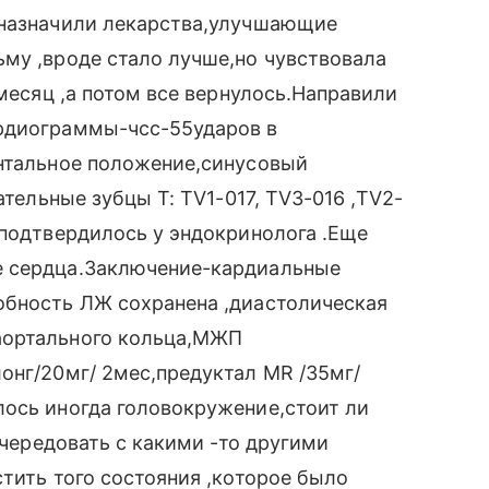
,назначили лекарства,улучшающие
му ,вроде стало лучше,но чувствовала
 месяц ,а потом все вернулось.Направили
ардиограммы-чсс-55ударов в
онтальное положение,синусовый
ательные зубцы Т: ТV1-017, ТV3-016 ,ТV2-
 подтвердилось у эндокринолога .Еще
е сердца.Заключение-кардиальные
обность ЛЖ сохранена ,диастолическая
аортального кольца,МЖП
онг/20мг/ 2мес,предуктал MR /35мг/
лось иногда головокружение,стоит ли
 чередовать с какими -то другими
стить того состояния ,которое было