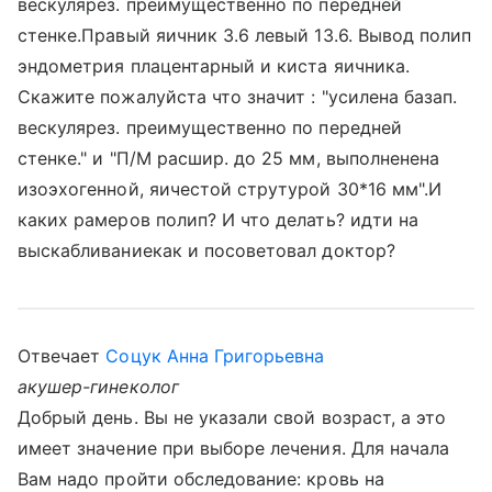
вескулярез. преимущественно по передней
стенке.Правый яичник 3.6 левый 13.6. Вывод полип
эндометрия плацентарный и киста яичника.
Скажите пожалуйста что значит : "усилена базап.
вескулярез. преимущественно по передней
стенке." и "П/М расшир. до 25 мм, выполненена
изоэхогенной, яичестой струтурой 30*16 мм".И
каких рамеров полип? И что делать? идти на
выскабливаниекак и посоветовал доктор?
Отвечает
Соцук Анна Григорьевна
акушер-гинеколог
Добрый день. Вы не указали свой возраст, а это
имеет значение при выборе лечения. Для начала
Вам надо пройти обследование: кровь на