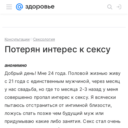
Консультации
Сексология
Потерян интерес к сексу
анонимно
Добрый день! Мне 24 года. Половой жизнью живу
с 21 года с единственным мужчиной, через месяц
у нас свадьба, но где то месяца 2-3 назад у меня
совершенно пропал интерес к сексу. Я всячески
пытаюсь отстраниться от интимной близости,
ложусь спать позже чем будущий муж или
придумываю какие либо занятия. Секс стал очень