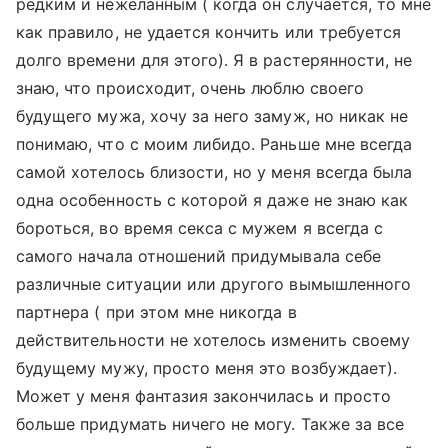
редким и нежеланным ( когда он случается, то мне
как правило, не удается кончить или требуется
долго времени для этого). Я в растерянности, не
знаю, что происходит, очень люблю своего
будущего мужа, хочу за него замуж, но никак не
понимаю, что с моим либидо. Раньше мне всегда
самой хотелось близости, но у меня всегда была
одна особенность с которой я даже не знаю как
бороться, во время секса с мужем я всегда с
самого начала отношений придумывала себе
различные ситуации или другого вымышленного
партнера ( при этом мне никогда в
действительности не хотелось изменить своему
будущему мужу, просто меня это возбуждает).
Может у меня фантазия закончилась и просто
больше придумать ничего не могу. Также за все