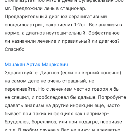
опять аэртал 100 мг/2 в день и сульфасалазин 500
мг. Предложили лечь в стационар.
Предварительный диагноз серанигативный
спондилоартрит, сакроиелит 1-2ст. Все анализы в
норме, а диагноз неутешительный. Эффективное
ли назначили лечение и правильный ли диагноз?
Спасибо
Мацакян Артак Мацакович
Здравствуйте. Диагноз (если он верный конечно)
на самом деле не очень страшный, не
переживайте. Но с лечением честно говоря я бы
не спешил, и пообследовал бы дальше. Попробуйте
сдавать анализы на другие инфекции еще, часто
бывает при таких инфекциях как например-
бруцеллез, бореллиоз, или при подагре, псориазе
и т.д. В любом случае я Вас не вижу, и адекватно