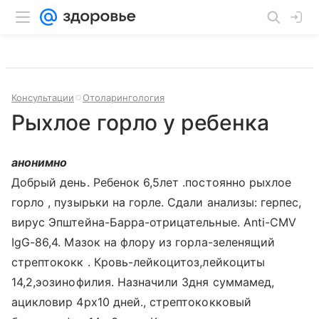
Консультации
Отоларингология
Рыхлое горло у ребенка
анонимно
Добрый день. Ребенок 6,5лет .постоянно рыхлое
горло , пузырьки на горле. Сдали анализы: герпес,
вирус Эпштейна-Барра-отрицательные. Anti-CMV
IgG-86,4. Мазок на флору из горла-зеленящий
стрептококк . Кровь-лейкоцитоз,лейкоциты
14,2,эозинофилия. Назначили 3дня суммамед,
ацикловир 4рх10 дней., стрептококковый