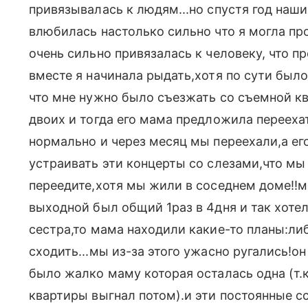
привязывалась к людям...но спустя год наши
влюбилась настолько сильно что я могла про
очень сильно привязалась к человеку, что 
вместе я начинала рыдать,хотя по сути был
что мне нужно было съезжать со съемной к
двоих и тогда его мама предложила перееха
нормально и через месяц мы переехали,а ег
устраивать эти концерты со слезами,что мы
переедите,хотя мы жили в соседнем доме!!м
выходной был общий 1раз в 4дня и так хотел
сестра,то мама находили какие-то планы:либ
сходить...мы из-за этого ужасно ругались!о
было жалко маму которая осталась одна (т.к
квартиры выгнал потом).и эти постоянные 