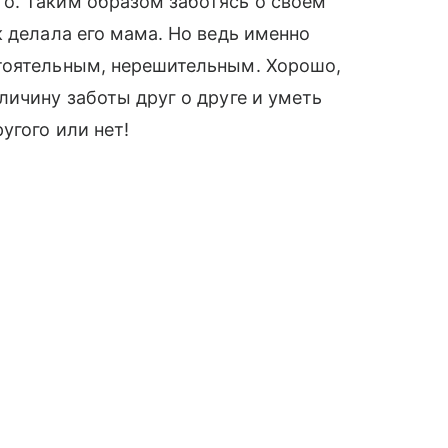
о. Таким образом заботясь о своем
к делала его мама. Но ведь именно
тоятельным, нерешительным. Хорошо,
личину заботы друг о друге и уметь
угого или нет!