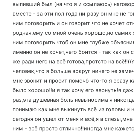
выпивший был (на что я и ссылаюсь) нагово
вместе - за эти пол года ни разу он мне не г
ним поговорить и он говорит что не хочет о
родная,ему со мной очень хорошо,но самих э
ним поговорить чтоб он мне глубже объясни
именно он не хочет,чего боится - так как он
же ради него на всё готова,протсто на всё!!
человек,что я больше вокруг ничего не замеч
мне звонит и просит помочб что-то я сразу 
было хорошо!!и я так хочу его вернуть!я даж
раз,эта душевная боль невыносима я никогда 
понимаю как мне выкинуть всё из головы и н
сегодня он ушел от меня и всё,я в слезы,мне
ним - всё просто отлично!!иногда мне кажетс