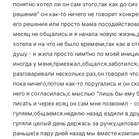
понятно хотел ли он сам этого,так как до сих
решение" он как-то ничего не говорит конкр
его решение или просто мама посодействова
месяц не общались и я начала новую жизнь,
хотела и на что не было времени,так как в 
душу - я жила просто ним!!но по моей иници
иногда у меня,приезжал,общался,заботился,п
разговаривали несколько раз,он говорил что
пока ничего,потом как-то поругались и он с
него я согласилась,с мыслью "лишь бы ему 
писать и через есяц он сам мне позвонил - 
гуляем,общаемся.неделю назад ездили в дру
гуляли целый день держась за ручку,целова
раньше)а пару дней назад мы вместе компани