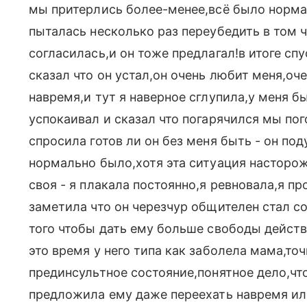
мы притерлись более-менее,всё было нормал
пыталась несколько раз переубедить в том ч
согласилась,и он тоже предлагал!в итоге сп
сказал что он устал,он очень любит меня,оч
навремя,и тут я наверное сглупила,у меня б
успокаивал и сказал что погарячился мы по
спросила готов ли он без меня быть - он под
нормально было,хотя эта ситуация насторож
своя - я плакала постоянно,я ревновала,я про
заметила что он черезчур общителен стал 
того чтобы дать ему больше свободы действ
это время у него типа как заболела мама,точ
прединсультное состояние,понятное дело,что
предложила ему даже переехать навремя или