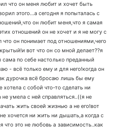
рил что он меня любит и хочет быть
оворил этого...а сегодня я попыталась с
тношений,что он любит меня,что я самая
тих отношений он не хочет и я не могу с
л что он понимает под отношениями,чего
 скрытый!и вот что он со мной делает??я
((я сама по себе настолько преданный
аю - всё только ему и для него!когда он
как дурочка всё бросаю лишь бы ему
е хотела с собой что-то сделать ни
не умела с ней справляться..((я не
ачать жить своей жизнью а не его!вот
 не хочется ни жить ни дышать,а когда с
я что это не любовь а зависимость..как