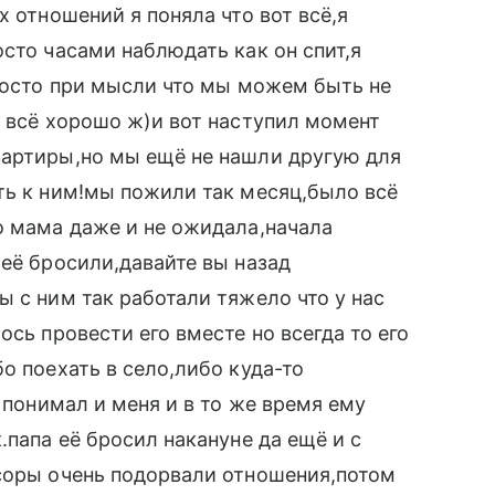
х отношений я поняла что вот всё,я
сто часами наблюдать как он спит,я
просто при мысли что мы можем быть не
о всё хорошо ж)и вот наступил момент
вартиры,но мы ещё не нашли другую для
ть к ним!мы пожили так месяц,было всё
о мама даже и не ожидала,начала
 её бросили,давайте вы назад
ы с ним так работали тяжело что у нас
ось провести его вместе но всегда то его
о поехать в село,либо куда-то
н понимал и меня и в то же время ему
.папа её бросил накануне да ещё и с
ссоры очень подорвали отношения,потом