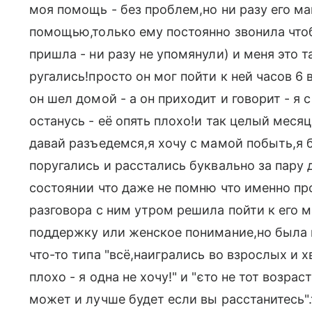
моя помощь - без проблем,но ни разу его ма
помощью,только ему постоянно звонила чтоб 
пришла - ни разу не упомянули) и меня это 
ругались!просто он мог пойти к ней часов 6 
он шел домой - а он приходит и говорит - я 
останусь - её опять плохо!и так целый месяц
давай разъедемся,я хочу с мамой побыть,я б
поругались и расстались буквально за пару 
состоянии что даже не помню что именно пр
разговора с ним утром решила пойти к его 
поддержку или женское понимание,но была 
что-то типа "всё,наигрались во взрослых и х
плохо - я одна не хочу!" и "єто не тот возрас
может и лучше будет если вы расстанитесь".