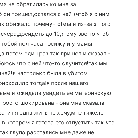
ма не обратилась ко мне за
он пришел,остался с ней (чтоб я с ним
так обижало почему-то!мы и из-за этгого
вечера,досидеть до 10,я ему звоню чтоб
с тобой пол часа посижу и у мамы
,а потом один раз так пришел и сказал -
оюсь что с ней что-то случится!так мы
дней!я настолько была в убитом
оисходило тогда!я после нашего
маме и ожидала увидеть её материнскую
просто шокирована - она мне сказала
ватит,я одна жить не хочу,мне тяжело
т в котором я готова его отпустить так что
так глупо расстались,мне даже не