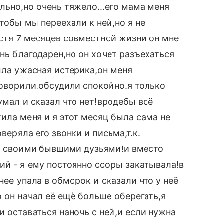
ьно,но очень тяжело...его мама меня
тобы мы переехали к ней,но я не
устя 7 месяцев совместной жизни он мне
ень благодарен,но он хочет разъехаться
ыла ужасная истерика,он меня
говорили,обсудили спокойно.я только
умал и сказал что нет!вродебы всё
ила меня и я этот месяц была сама не
веряла его звонки и письма,т.к.
со своими бывшими дузьями!и вместо
ий - я ему постоянно ссоры закатывала!в
нее упала в обморок и сказали что у неё
 он начал её ещё больше оберегать,я
 оставаться наночь с ней,и если нужна