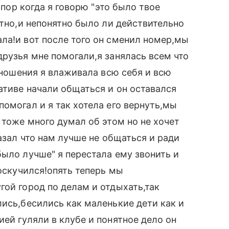
 пор когда я говорю "это было твое
етно,и непонятно было ли действительно
ла!и вот после того он сменил номер,мы
друзья мне помогали,я занялась всем что
отношения я влаживала всю себя и всю
ативе начали общаться и он оставался
омогал и я так хотела его вернуть,мы
 тоже много думал об этом но не хочет
казал что нам лучше не общаться и ради
было лучше" я перестала ему звонить и
соскучился!опять теперь мы
гой город по делам и отдыхать,так
лись,бесились как маленькие дети как и
ей гуляли в клубе и понятное дело он