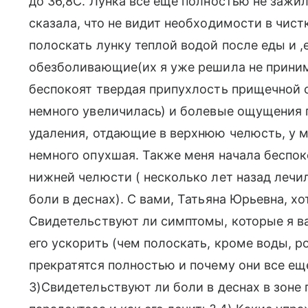
до 36,8С. Лунка все еще полностью не зажил
сказала, что не видит необходимости в чист
полоскать лунку теплой водой после еды и ,
обезболивающие(их я уже решила не принима
беспокоят твердая припухлость прищечной с
немного увеличилась) и болевые ощущения п
удаления, отдающие в верхнюю челюсть, у 
немного опухшая. Также меня начала беспоко
нижней челюсти ( несколько лет назад леч
боли в деснах). С вами, Татьяна Юрьевна, хо
Свидетельствуют ли симптомы, которые я в
его ускорить (чем полоскать, кроме воды, рот
прекратятся полностью и почему они все еще
3)Свидетельствуют ли боли в деснах в зоне