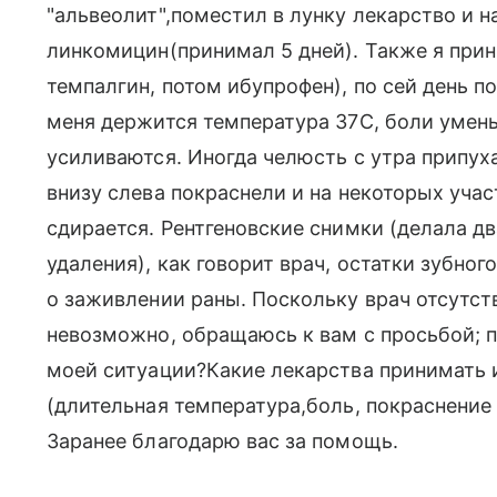
"альвеолит",поместил в лунку лекарство и 
линкомицин(принимал 5 дней). Также я при
темпалгин, потом ибупрофен), по сей день п
меня держится температура 37С, боли умень
усиливаются. Иногда челюсть с утра припуха
внизу слева покраснели и на некоторых учас
сдирается. Рентгеновские снимки (делала два
удаления), как говорит врач, остатки зубног
о заживлении раны. Поскольку врач отсутст
невозможно, обращаюсь к вам с просьбой; п
моей ситуации?Какие лекарства принимать 
(длительная температура,боль, покраснение
Заранее благодарю вас за помощь.