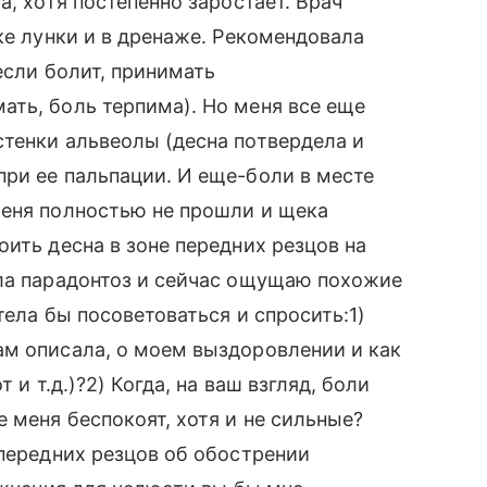
а, хотя постепенно заростает. Врач
ке лунки и в дренаже. Рекомендовала
если болит, принимать
ть, боль терпима). Но меня все еще
тенки альвеолы (десна потвердела и
ри ее пальпации. И еще-боли в месте
меня полностью не прошли и щека
ить десна в зоне передних резцов на
ила парадонтоз и сейчас ощущаю похожие
тела бы посоветоваться и спросить:1)
ам описала, о моем выздоровлении и как
 и т.д.)?2) Когда, на ваш взгляд, боли
 меня беспокоят, хотя и не сильные?
 передних резцов об обострении