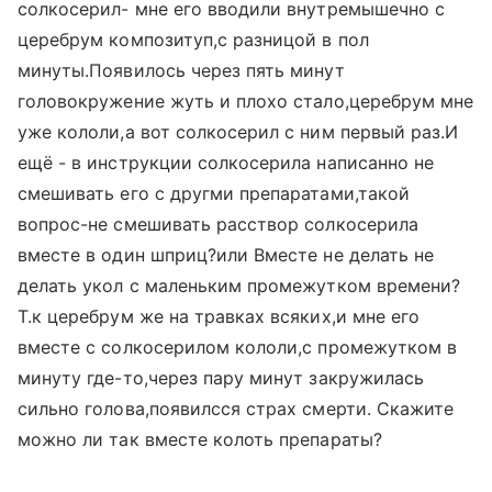
солкосерил- мне его вводили внутремышечно с
церебрум композитуп,с разницой в пол
минуты.Появилось через пять минут
головокружение жуть и плохо стало,церебрум мне
уже кололи,а вот солкосерил с ним первый раз.И
ещё - в инструкции солкосерила написанно не
смешивать его с другми препаратами,такой
вопрос-не смешивать расствор солкосерила
вместе в один шприц?или Вместе не делать не
делать укол с маленьким промежутком времени?
Т.к церебрум же на травках всяких,и мне его
вместе с солкосерилом кололи,с промежутком в
минуту где-то,через пару минут закружилась
сильно голова,появилсся страх смерти. Скажите
можно ли так вместе колоть препараты?