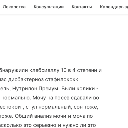
Лекарства
Консультации
Контакты
Календарь з
обнаружили клебсиеллу 10 в 4 степени и
 нас дисбактериоз стафилококк
едель, Нутрилон Преиум. Были колики -
е нормально. Мочу на посев сдавали во
еспокоит, стул нормальный, сон тоже,
тоже. Общий анализ мочи и моча по
асколько это серьезно и нужно ли это