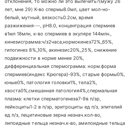
отклонения, то можно ли это вылечить?(мужу 26
лет, мне 29) К-во спермы8.0мл, цвет мол-но-
белый, мутный, вязкость0.2см, время
разжижения---, рН8.0, концентрация спермиев
в1мл 18млн, к-во спермиев в экуляре 144млн.,
кинезисграмма:ч/з2часа,нормокинез72%_65%,
гипогинез 8%_10%, акинезис20%_25%, снижение
подвижности в норме менее 20%,
дифференциальная спермограмма: норм.форма
спермиев(индекс Крюгера)-93%, старые формы0%,
юные0%, патология головки1%, тела2%,
хвоста0%,смешанная патология4%,спермальная
плазма: клетки сперматогенеза7-9в п/зр,
лейкоциты1-2 в п/зр, эритроциты ед п/з, эпителий
ед п/з, лецитиновые зерна незнач.кол-во,
липоидные тельца незнач.к-во, амилоидные тельца