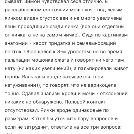
бывает. Зимой чувствовал себя отлично. В
расслабленном состоянии мошонки - под левым
яичком виден сгусток вен и не много увеличены
вены проходящие сзади яичка (все они отделены
от яичка, а не на самом яичке). Судя по картинкам
анатомии - хвост придатка и семявыносящий
проток. Обращался к 3-м урологам, но во время
пальпации мошонка сжата и говорят ни чего там
нету (ни каких увеличений), а пальпировали живот
(проба Вальсавы вроде называется, (при
натуживании)), то говорят, что не варикоцеле
точно. Сдавал анализы крови и мочи - отклонений
никаких не обнаружено. Половой контакт
отсутствовал. Яички вроде одинаковые по
размерам. Хотел бы уточнить пару вопросов и
если не затруднит, ответьте на все три вопроса: