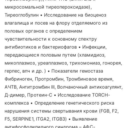
микросомальной тиреопероксидазе),
Тиреоглобулин • Исследование на биоценоз
влагалища и посев на флору отделяемого из
половых органов с определением
чувствительности к основному спектру
антибиотиков и бактериофагов • Инфекции,
передающиеся половым путем (хламидиоз,
микоплазмоз, уреаплазмоз, трихомониаз, гонорея,
герпес, впч и др. ) • Показатели гемостаза
Фибриноген, Протромбин, Тромбиновое время,
АЧТВ, Антитромбин III, Волчаночный антикоагулянт,
Д-димер, Протеин-С • Исследование TORCH-
комплекса • Определение генетического риска
нарушения системы свертывания крови (FGB, F2,
F5, SERPINE1, ITGA2, ITGB3) • Выявление
антифосфолипидного синдрома – АФС-