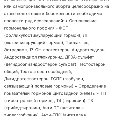
или самопроизвольного аборта целесообразно на
этапе подготовки к беременности необходимо
провести ряд исследований: • Определение
гормонального профиля - ФСГ
(фолликулостимулирующий гормон), ЛГ
(лютеинизирующий гормон), Пролактин,
Эстрадиол, 17-OH-прогестерон, Андростендион,
Андростендиол глюкуронид, ДГЭА-сульфат
(дегидроэпиандростерон сульфат), Тестостерон
общий, Тестостерон свободный,
Дигидротестостерон, ГСПГ (глобулин,
связывающий половые гормоны) • Определение
показателей гормонов щитовидной железы - ТТГ
(тиреотропный гормон), Т4 (тироксин), Т3
(трийодтиронин), Анти-ТГ (антитела к
тиреоглобулину), Анти-ТПО (антитела к