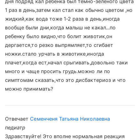
дня подряд кал ребенка был темно-зеленого цвета
1 раз в день,затем кал стал как обычно цветом ,но
жидкий,как вода тоже 1-2 раза в день,иногда
вообще были дни,когда малыш не какал...по
ребенку было видно,что болит животик,он
дергается,то резко выпрямляет,то сгибает
ножки.стало урчать в животике,иногда
плачет,когда ест,начал срыгивать,довольно таки
много и чаще просить грудь.можно ли по
симптомам сказать,что это дисбактериоз и что
можно принимать?
Отвечает
Семенченя Татьяна Николаевна
педиатр
Здравствуйте! Это вполне нормальная реакция