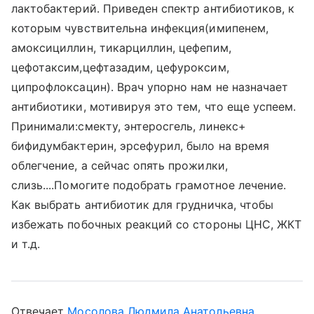
лактобактерий. Приведен спектр антибиотиков, к
которым чувствительна инфекция(имипенем,
амоксициллин, тикарциллин, цефепим,
цефотаксим,цефтазадим, цефуроксим,
ципрофлоксацин). Врач упорно нам не назначает
антибиотики, мотивируя это тем, что еще успеем.
Принимали:смекту, энтеросгель, линекс+
бифидумбактерин, эрсефурил, было на время
облегчение, а сейчас опять прожилки,
слизь....Помогите подобрать грамотное лечение.
Как выбрать антибиотик для грудничка, чтобы
избежать побочных реакций со стороны ЦНС, ЖКТ
и т.д.
Отвечает
Мосолова Людмила Анатольевна