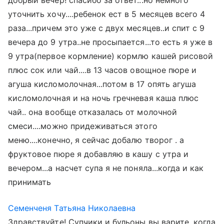
добрый вечер! спасибо за ответ...но немного
уточнить хочу....ребенок ест в 5 месяцев всего 4
раза...причем это уже с двух месяцев..и спит с 9
вечера до 9 утра..не просыпается...то есть я уже в
9 утра(первое кормление) кормлю кашей рисовой
плюс сок или чай....в 13 часов овощное пюре и
агуша кисломолочная...потом в 17 опять агуша
кисломолочная и на ночь гречневая каша плюс
чай.. она вообще отказалась от молочной
смеси....можно придеживаться этого
меню....конечно, я сейчас добалю творог . а
фруктовое пюре я добавляю в кашу с утра и
вечером...а насчет супа я не поняла...когда и как
принимать
Семенченя Татьяна Николаевна
Здравствуйте! Супчики и бульоны вы варите, когда