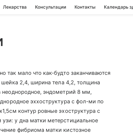
Лекарства
Консультации
Контакты
Календарь з
и
но так мало что как-будто заканчиваются
 шейка 2,4, ширина тела 4,2, толщина
а неоднородное, эндометрий 8 мм,
еоднородное эххоструктура с фол-ми по
х1,5см контур ровные эхоструктура с
 узи: у дна матки метерстициальное
ючение фибриома матки кистозное