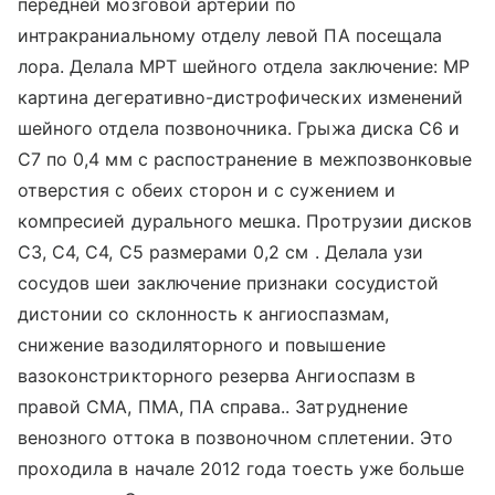
передней мозговой артерии по
интракраниальному отделу левой ПА посещала
лора. Делала МРТ шейного отдела заключение: МР
картина дегеративно-дистрофических изменений
шейного отдела позвоночника. Грыжа диска С6 и
С7 по 0,4 мм с распостранение в межпозвонковые
отверстия с обеих сторон и с сужением и
компресией дурального мешка. Протрузии дисков
С3, С4, С4, С5 размерами 0,2 см . Делала узи
сосудов шеи заключение признаки сосудистой
дистонии со склонность к ангиоспазмам,
снижение вазодиляторного и повышение
вазоконстрикторного резерва Ангиоспазм в
правой СМА, ПМА, ПА справа.. Затруднение
венозного оттока в позвоночном сплетении. Это
проходила в начале 2012 года тоесть уже больше