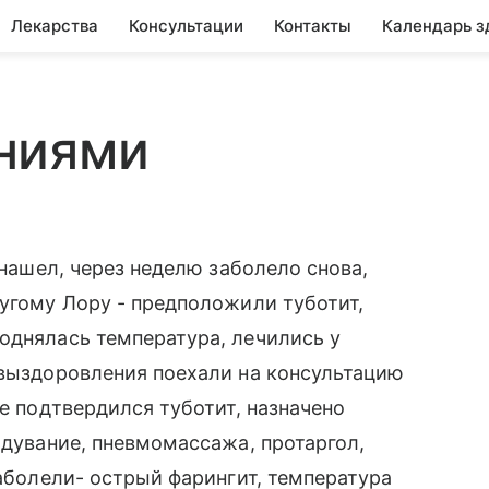
Лекарства
Консультации
Контакты
Календарь з
ниями
 нашел, через неделю заболело снова,
ругому Лору - предположили туботит,
однялась температура, лечились у
 выздоровления поехали на консультацию
ре подтвердился туботит, назначено
одувание, пневмомассажа, протаргол,
заболели- острый фарингит, температура