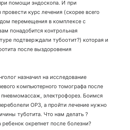
 при помощи эндоскопа. И при
 провести курс лечения (скорее всего
одом перемещения в комплексе с
 вам понадобится контрольная
атуре подтверждали тубоотит?) которая и
оотита после выздоровения
нголог назначил на исследование
евого компьютерного томографа после
, пневмомассаж, электрофорез. Боимся
а переболели ОРЗ, а пройти лечение нужно
ичины туботита. Что нам делать ?
а ребенок окрепнет после болезни?