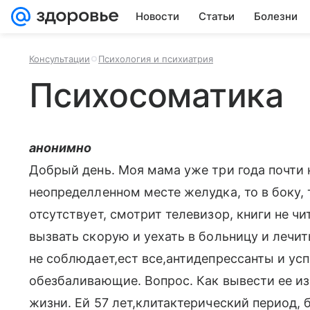
Новости
Статьи
Болезни
Консультации
Психология и психиатрия
Психосоматика
анонимно
Добрый день. Моя мама уже три года почти 
неопределленном месте желудка, то в боку, 
отсутствует, смотрит телевизор, книги не чи
вызвать скорую и уехать в больницу и лечить
не соблюдает,ест все,антидепрессанты и ус
обезбаливающие. Вопрос. Как вывести ее из
жизни. Ей 57 лет,клитактерический период, б