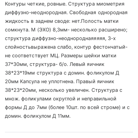
Контуры четкие, ровные. Структура миометрия
диффузно-неоднородная. Свободная однородная
жидкость в заднем своде: нет.Полость матки
сомкнута. М (ЭХО) 8,3мм- несколько расширено;
структура диффузно-неоднороднаяяяяя, 3-х
слойностьвыражена слабо, контур фестончатый-
не соответствует МЦ. Размеры шейки матки
37*30мм, структура- б/о. Левый яичник
38*23*19мм структура с домин. фоликулом Д
20мм Капсула не уплотнена. Правый яичник
38*23*20мм, несколько увеличен. Структура с
множ. фоликулами округлой и неправильной
формы Д до 7мм (более 10шт. по всей строме) и с
домин. фоликулом Д 11мм.