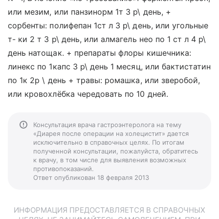
или мезим, или панзинорм 1т 3 р\ день, +
сорбенты: полифепан 1ст л 3 р\ день, или угольные
т- ки 2 т 3 р\ день, или алмагель нео по 1 ст л 4 р\
день натощак. + препараты флоры кишечника:
линекс по 1капс 3 р\ день 1 месяц, или бактистатин
по 1к 2р \ день + травы: ромашка, или зверобой,
или кровохлёбка чередовать по 10 дней.
Консультация врача гастроэнтеролога на тему
«Диарея после операции на холецистит» дается
исключительно в справочных целях. По итогам
полученной консультации, пожалуйста, обратитесь
к врачу, в том числе для выявления возможных
противопоказаний.
Ответ опубликован 18 февраля 2013
ИНФОРМАЦИЯ ПРЕДОСТАВЛЯЕТСЯ В СПРАВОЧНЫХ