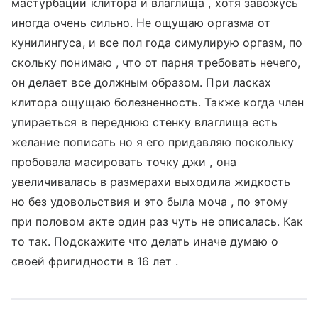
мастурбации клитора и влаглища , хотя завожусь
иногда очень сильно. Не ощущаю оргазма от
кунилингуса, и все пол года симулирую оргазм, по
скольку понимаю , что от парня требовать нечего,
он делает все должным образом. При ласках
клитора ощущаю болезненность. Также когда член
упираеться в переднюю стенку влаглища есть
желание пописать но я его придавляю поскольку
пробовала масировать точку джи , она
увеличивалась в размерахи выходила жидкость
но без удовольствия и это была моча , по этому
при половом акте один раз чуть не описалась. Как
то так. Подскажите что делать иначе думаю о
своей фригидности в 16 лет .