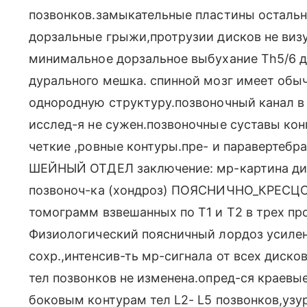
позвонков.замыкательные пластины остальн
дорзальные грыжи,протрузии дисков не ви
минимальное дорзальное выбухание Th5/6 д
дурального мешка. спинной мозг имеет обы
однородную структуру.позвоночный канал в 
исслед-я не сужен.позвоночные суставы ко
четкие ,ровные контуры.пре- и паравертебр
ШЕЙНЫЙ ОТДЕЛ заключение: мр-картина ди
позвоноч-ка (хондроз) ПОЯСНИЧНО_КРЕСЦО
томограмм взвешанных по Т1 и Т2 в трех пр
Физиологический поясничный лордоз усиле
сохр.,интенсив-ть мр-сигнала от всех диско
тел позвонков не изменена.опред-ся краевы
боковым контурам тел L2- L5 позвонков,уз