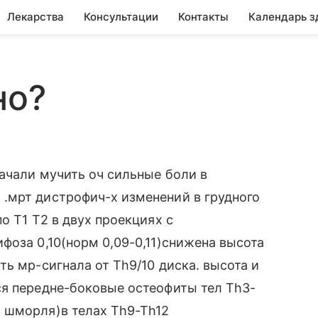
Лекарства
Консультации
Контакты
Календарь з
но?
начали мучить оч сильные боли в
.мрт дистрофич-х изменений в грудного
о Т1 Т2 в двух проекциях с
фоза 0,10(норм 0,09-0,11)снижена высота
ь мр-сигнала от Th9/10 диска. высота и
ся передне-боковые остеофиты тел Th3-
 шморля)в телах Th9-Th12