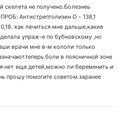
й скелета не получено.Болезнеь
РОБ: Антистрептолизин О - 138,1
0,18. как лечиться мне дальше,какие
делала упраж-е по бубновскому ,но
наши врачи мне в-м кололи только
назначают.теперь боли в поясничной зоне
ня нет еще детей,можно ли беременить и
нь прошу помогите советом.заранее