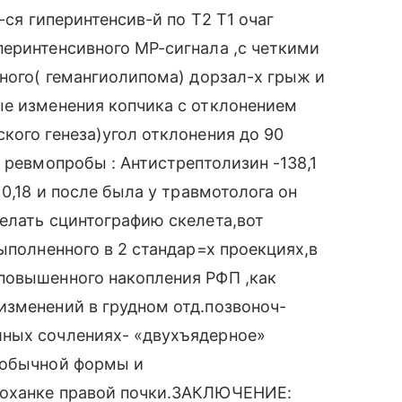
-ся гиперинтенсив-й по Т2 Т1 очаг
еринтенсивного МР-сигнала ,с четкими
тного( гемангиолипома) дорзал-х грыж и
ые изменения копчика с отклонением
кого генеза)угол отклонения до 90
 ревмопробы : Антистрептолизин -138,1
 0,18 и после была у травмотолога он
елать сцинтографию скелета,вот
ыполненного в 2 стандар=х проекциях,в
повышенного накопления РФП ,как
изменений в грудном отд.позвоноч-
шных сочлениях- «двухъядерное»
 обычной формы и
лоханке правой почки.ЗАКЛЮЧЕНИЕ: