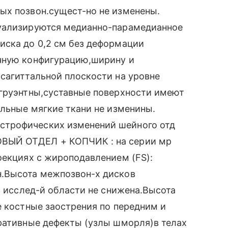
ых позвон.сущест-но не изменены.
зуализируются медианно-парамедианное
иска до 0,2 см без деформации
чную конфигурацию,ширину и
сагиттальной плоскости на уровне
нгруэнтны,суставные поверхности имеют
альные мягкие ткани не изменины.
строфических изменений шейного отд
ВЫЙ ОТДЕЛ + КОПЧИК : на серии мр
оекциях с жироподавлением (FS):
н.Высота межпозвон-х дисков
в исслед-й области не снижена.Высота
е костные заострения по передним и
уративные дефекты (узлы шморля)в телах