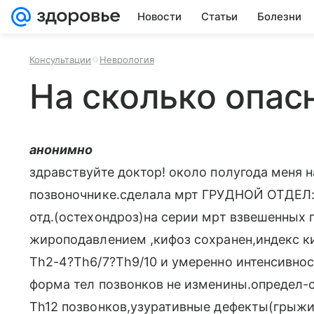
Новости
Статьи
Болезни
Консультации
Неврология
На сколько опас
анонимно
здравствуйте доктор! около полугода меня 
позвоночнике.сделала мрт ГРУДНОЙ ОТДЕЛ: 
отд.(остехондроз)на серии мрт взвешенных п
жироподавлением ,кифоз сохранен,индекс ки
Th2-4?Th6/7?Th9/10 и умеренно интенсивност
форма тел позвонков не изменины.определ-
Th12 позвонков,узуративные дефекты(грыжи