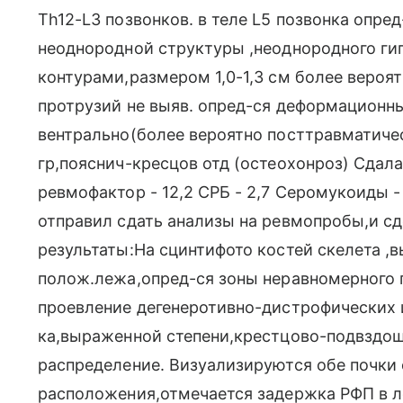
Th12-L3 позвонков. в теле L5 позвонка опред
неоднородной структуры ,неоднородного гип
контурами,размером 1,0-1,3 см более вероя
протрузий не выяв. опред-ся деформационн
вентрально(более вероятно посттравматичес
гр,пояснич-кресцов отд (остеохонроз) Сдала
ревмофактор - 12,2 СРБ - 2,7 Серомукоиды -
отправил сдать анализы на ревмопробы,и сд
результаты:На сцинтифото костей скелета ,в
полож.лежа,опред-ся зоны неравномерного 
проевление дегенеротивно-дистрофических 
ка,выраженной степени,крестцово-подвздо
распределение. Визуализируются обе почки
расположения,отмечается задержка РФП в 