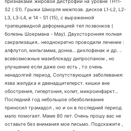
признаками жировой дистрофии на уровне TH11-
S2 ( S1). Грыжи Шморля межпозв. дисков L1-L2, L2-
L3, L3-L4, и 14 - S1 (15), с выраженной
трапецевидной деформацией тел позвонков (
болезнь Шоермана - Мау). Двухсторонняя полная
сакрализация.. неоднократно проводили лечение :
алфлутоп, мильгамма, донна... диклофенак и др. ..
всевозможные мазиблокаду дипроспаном , но
улучшение если даже оно есть , то очень
ненадолгий период. Сопутствующия заболевания:
язва желудка и двенадцитеперст. кишки вне
обострения, гипертония, колит, микроинфаркт...
Последний год небольшое обезболивание
приносил трамадол , но и он в последний период
мало помогает. Маме 80 лет. Очень прошу вас не
оставьте без внимания мое письмо. Подскажите ,