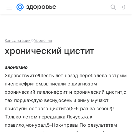
Консультации
Урология
хронический цистит
анонимно
Здравствуйте!Шесть лет назад переболела острым
пиелонефритом,выписали с диагнозом
хронический пиелонефрит и хронический цистит,с
тех пор,каждую весну,осень и зиму мучают
приступы острого цистита(5-6 раз за сезон!)!
Только летом передышка!Лечусь,как
правило,монурал,5-Нок+травы.По результатам