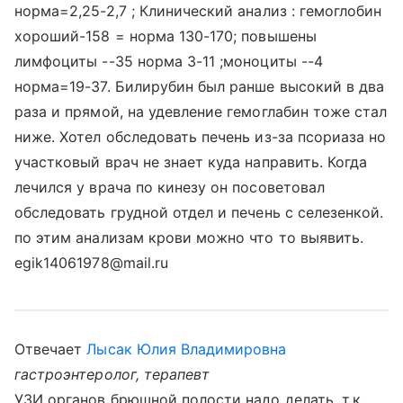
норма=2,25-2,7 ; Клинический анализ : гемоглобин
хороший-158 = норма 130-170; повышены
лимфоциты --35 норма 3-11 ;моноциты --4
норма=19-37. Билирубин был ранше высокий в два
раза и прямой, на удевление гемоглабин тоже стал
ниже. Хотел обследовать печень из-за псориаза но
участковый врач не знает куда направить. Когда
лечился у врача по кинезу он посоветовал
обследовать грудной отдел и печень с селезенкой.
по этим анализам крови можно что то выявить.
egik14061978@mail.ru
Отвечает
Лысак Юлия Владимировна
гастроэнтеролог, терапевт
УЗИ органов брюшной полости надо делать, т.к.