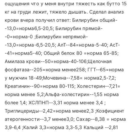
ощущения что у меня внутри тяжесть как бутто 15
кг на груди лежит, тяжело дышать. Сделал анализ
крови вчера получил ответ: Билирубин общий-
-13,0=норма6,5-20,5; Билирубин прямой-
-0=норма-0 ;Билирубин непрямой-
-13,0=норма-6,5-20,5; АлТ--84=норма-5-40; АсТ-
-41=норма5-40; Общий белок 80 =норма 65-85;
Амилаза крови--50=норма-40-106;Щелочная
фосфатаза--205=норма менее258; ГГТ--65=норма
у мужчин 18-49;Мочевина--7,58= норма2,5-7,2;
Креатинин--90=норма 80-115; Холестерин--7,21=
норма менее 5,2;Альфа-холестирин--1,55 норма
более 1,4; ХСЛПНП--3,31 норма менее 3,4 ;
Триглицериды--2,42=норма менее2,3 ;Коэфициент
атерогенности--3,7 менее3,0; Сахар--8,38 = норма
3,9-6,4 ;Калий 3,3=норма 3,3-5,3 Кальций --2,81