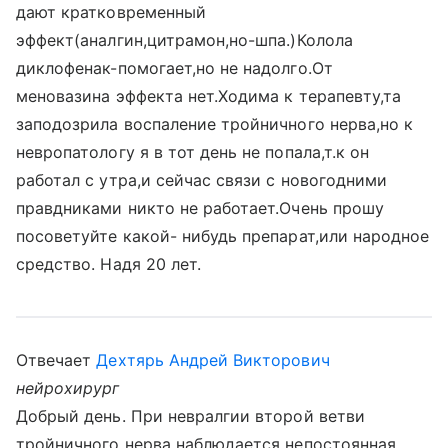
дают кратковременный
эффект(аналгин,цитрамон,но-шпа.)Колола
диклофенак-помогает,но не надолго.От
меновазина эффекта нет.Ходима к терапевту,та
заподозрила воспаление тройничного нерва,но к
невропатологу я в тот день не попала,т.к он
работал с утра,и сейчас связи с новогодними
правдниками никто не работает.Очень прошу
посоветуйте какой- нибудь препарат,или народное
средство. Надя 20 лет.
Отвечает
Дехтярь Андрей Викторович
нейрохирург
Добрый день. При невралгии второй ветви
тройничного нерва наблюдается непостоянная