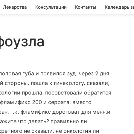
Лекарства
Консультации
Контакты
Календарь з
фоузла
половая губа и появился зуд. через 2 дня
 стороны. пошла к гинекологу. сказали,
екологии прошла. посоветовали обратится
 фламификс 200 и серрата. вместо
н. т.к. фламификс дороговат для меня.и
кажите что делать? правильно ли
кретного не сказали. не онкология ли