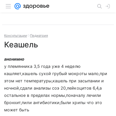
Консультации
Педиатрия
Кеашель
анонимно
у племянника 3,5 года уже 4 неделю
кашляет,кашель сухой грубый мокроты мало,при
этом нет температуры,кашель при засыпании и
ночной,сдали анализы соэ 20,лейкоцитов 6,4,а
остальное в пределах нормы,поначалу лечили
бронхит,пили антибиотики,были хрипы что это
может быть