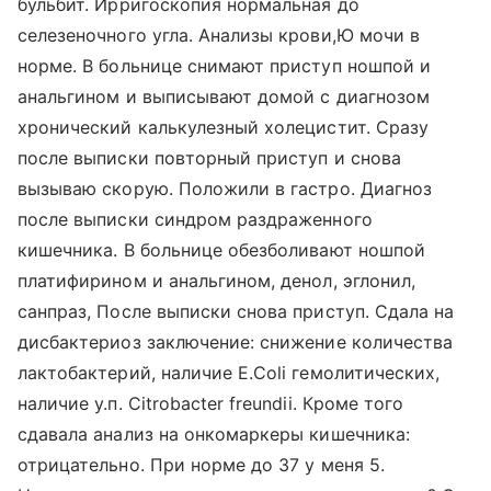
бульбит. Ирригоскопия нормальная до
селезеночного угла. Анализы крови,Ю мочи в
норме. В больнице снимают приступ ношпой и
анальгином и выписывают домой с диагнозом
хронический калькулезный холецистит. Сразу
после выписки повторный приступ и снова
вызываю скорую. Положили в гастро. Диагноз
после выписки синдром раздраженного
кишечника. В больнице обезболивают ношпой
платифирином и анальгином, денол, эглонил,
санпраз, После выписки снова приступ. Сдала на
дисбактериоз заключение: снижение количества
лактобактерий, наличие E.Coli гемолитических,
наличие у.п. Citrobacter freundii. Кроме того
сдавала анализ на онкомаркеры кишечника:
отрицательно. При норме до 37 у меня 5.