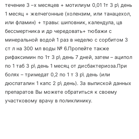
течение 3 –х месяцев + мотилиум 0,01 1т 3 р\ день
1 месяц + желчегонные (холензим, или танацехол,
или фламин) + травы: шиповник, календула, цв
бессмертника и др чередовать+ тюбажи с
минеральной водой 1 раз в неделю с сорбитом 3
ст л на 300 мл воды № 6.Пропейте также
рифаксимин по 1т 3 р\ день 7 дней, затем – аципол
по 1 таб 3 р\ день 1 месяц от дисбактериоза.При
болях – тримедат 0,2 по 1 т 3 р\ день (или
дюспаталин 1 капс 2 р\ день). За выпиской данных
препаратов Вы можете обратиться к своему
участковому врачу в поликлинику.