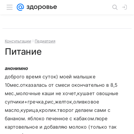
Консультации
Педиатрия
Питание
анонимно
доброго время суток) моей малышке
10мес.отказалась от смеси окончательно в 8,5
мес.,молочные каши не хочет,кушает овощные
супчики+гречка,рис,желток,оливковое
масло,курица,кролик.творог делаем сами с
бананом. яблоко печенное с кабаком.пюре
картовельное и добавляю молоко (только так