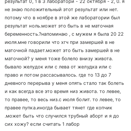
результат 0, 1 в 3 лаборатори - 22 октября - 2, 0. я
не знаю положительный этот результат или нет.
потому что в ноябре в этой же лаборатории был
результат ноль.может это быть в не маточная
беременность.?напоминаю , с мужем я была 20 22
июля.мне говорили что хгч при замершей в не
маточной падает.может это быть замершей в не
маточной? у меня тоже болело внизу живота.
бывало желудок или с лева от желудка или с
право и потом рассасывалось. где то 13 до 7
дневного перерыва у меня опять стало так болеть
и как всегда все это время низ живота. то левее,
то правее, то весь низ.с июля болит. то левее, то
правее пупка.иногда бывает тянет где копчик
.может быть что случился трубный аборт и я до
сих хожу? если считать 1 лабор