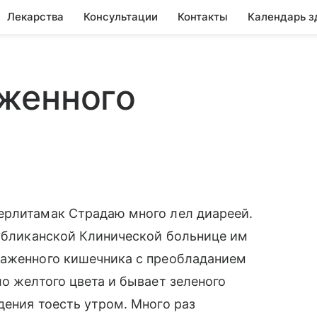
Лекарства
Консультации
Контакты
Календарь з
женного
ерлитамак Страдаю много лел диареей.
публиканской Клинической больнице им
раженного кишечника с преобладанием
ло желтого цвета и бывает зеленого
дения тоесть утром. Много раз