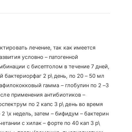
ктировать лечение, так как имеется
азвития условно – патогенной
бинации с бисептолом в течение 7 дней,
бактериорфаг 2 р\ день, по 20 – 50 мл
стафилококковый гамма – глобулин по 2 –3
После применения антибиотиков –
пектрум по 2 капс 3 р\ день во время
е 2 \х недель, затем – бифидум – бактерин
очетании с хилак – форте по 40 кап 3 р\