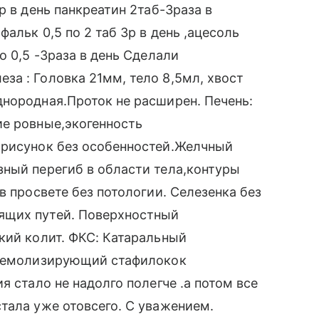
р в день панкреатин 2таб-3раза в
альк 0,5 по 2 таб 3р в день ,ацесоль
о 0,5 -3раза в день Сделали
а : Головка 21мм, тело 8,5мл, хвост
нородная.Проток не расширен. Печень:
ие ровные,экогенность
 рисунок без особенностей.Желчный
зный перегиб в области тела,контуры
в просвете без потологии. Селезенка без
ящих путей. Поверхностный
кий колит. ФКС: Катаральный
 гемолизирующий стафилокок
я стало не надолго полегче .а потом все
тала уже отовсего. С уважением.