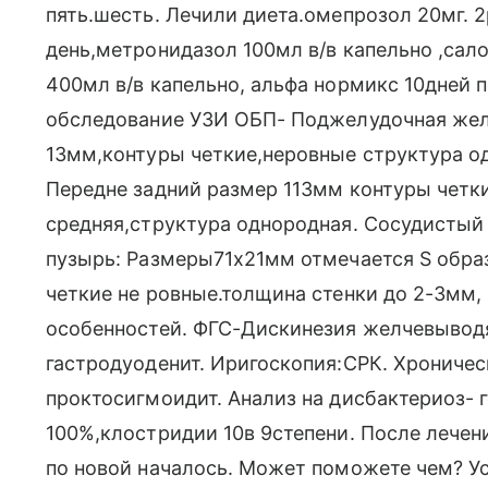
пять.шесть. Лечили диета.омепрозол 20мг. 2
день,метронидазол 100мл в/в капельно ,салоф
400мл в/в капельно, альфа нормикс 10дней п
обследование УЗИ ОБП- Поджелудочная желез
13мм,контуры четкие,неровные структура од
Передне задний размер 113мм контуры четк
средняя,структура однородная. Сосудистый
пузырь: Размеры71х21мм отмечается S обра
четкие не ровные.толщина стенки до 2-3мм, 
особенностей. ФГС-Дискинезия желчевывод
гастродуоденит. Иригоскопия:СРК. Хроничес
проктосигмоидит. Анализ на дисбактериоз-
100%,клостридии 10в 9степени. После лечени
по новой началось. Может поможете чем? Ус